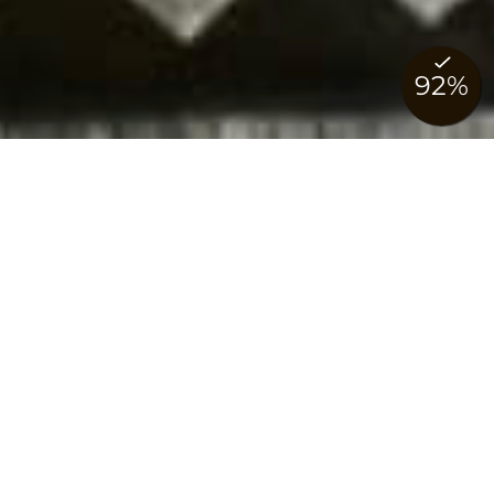
Hôtel-Restaurant de Moiry
in Grimentz
Your century-old hotel in the heart of the Swiss
Alps.
Located in the heart of the old village of Grimentz, the
Hôtel-Restaurant de Moiry is a historic hotel that
embodies over a century of alpine tradition. Rich in
history and authenticity, our hotel preserves the